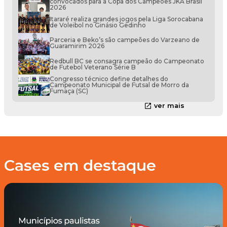
convocados para a Copa dos Campeões JKA Brasil
2026
Itararé realiza grandes jogos pela Liga Sorocabana
de Voleibol no Ginásio Gedinho
Parceria e Beko’s são campeões do Varzeano de
Guaramirim 2026
Redbull BC se consagra campeão do Campeonato
de Futebol Veterano Série B
Congresso técnico define detalhes do
Campeonato Municipal de Futsal de Morro da
Fumaça (SC)
ver mais
Cases em destaque