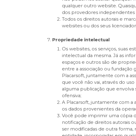
qualquer outro website. Quaisq
dos provedores independentes e
Todos os direitos autorais e mar
websites ou dos seus licenciador
Propriedade intelectual
Os websites, os serviços, suas es
intelectual da mesma. Já as infor
espaços e outros são de proprie
entre a associação ou fundação g
Placarsoft, juntamente com a ass
que você não vai, através do uso
alguma publicação que envolva s
ofensiva;
A Placarsoft, juntamente com a a
os dados provenientes da operaç
Você pode imprimir uma cópia d
notificação de direitos autorai
ser modificadas de outra forma, 
entidade, incorporadas em qualq