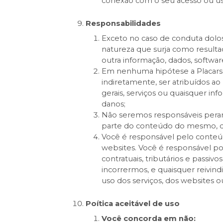
conexão com o seu acesso ou us
Responsabilidades
Exceto no caso de conduta dol
natureza que surja como resulta
outra informação, dados, softwar
Em nenhuma hipótese a Placarsof
indiretamente, ser atribuídos a
gerais, serviços ou quaisquer in
danos;
Não seremos responsáveis perant
parte do conteúdo do mesmo, de
Você é responsável pelo conteúd
websites. Você é responsável por
contratuais, tributários e passi
incorrermos, e quaisquer reivind
uso dos serviços, dos websites
Poítica aceitável de uso
Você concorda em não: