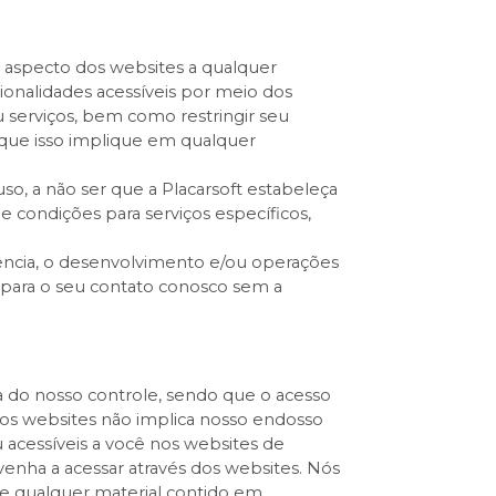
r aspecto dos websites a qualquer
cionalidades acessíveis por meio dos
 serviços, bem como restringir seu
m que isso implique em qualquer
so, a não ser que a Placarsoft estabeleça
 condições para serviços específicos,
parência, o desenvolvimento e/ou operações
 para o seu contato conosco sem a
a do nosso controle, sendo que o acesso
s nos websites não implica nosso endosso
 acessíveis a você nos websites de
enha a acessar através dos websites. Nós
de qualquer material contido em