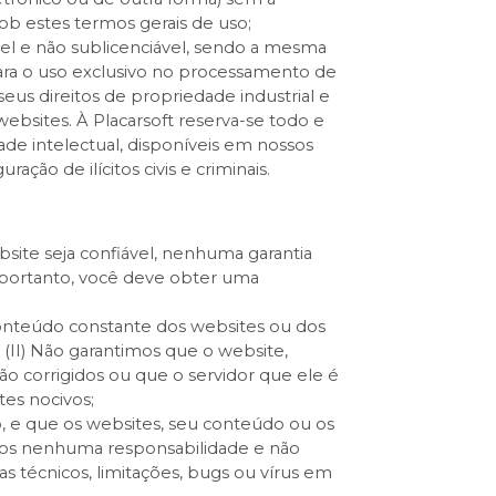
ob estes termos gerais de uso;
ível e não sublicenciável, sendo a mesma
ra o uso exclusivo no processamento de
eus direitos de propriedade industrial e
websites. À Placarsoft reserva-se todo e
dade intelectual, disponíveis em nossos
ção de ilícitos civis e criminais.
ite seja confiável, nenhuma garantia
e, portanto, você deve obter uma
conteúdo constante dos websites ou dos
 (II) Não garantimos que o website,
rão corrigidos ou que o servidor que ele é
tes nocivos;
o, e que os websites, seu conteúdo ou os
imos nenhuma responsabilidade e não
 técnicos, limitações, bugs ou vírus em