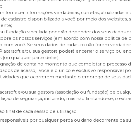
o;
m fornecer informações verdadeiras, corretas, atualizadas e 
 de cadastro disponibilizado a você por meio dos websites,
gente;
 ou fundação vinculada poderão depender dos seus dados de c
sobre os nossos serviços (em acordo com nossa política de p
ato com você. Se seus dados de cadastro não forem verdadei
Placarsoft e/ou sua gestora poderá encerrar o serviço ou enc
s (ou qualquer parte deles);
gnação de conta no momento que completar o processo de 
s dados de acesso). Você é o único e exclusivo responsável po
tividades que ocorrerem mediante o emprego de seus dado
lacarsoft e/ou sua gestora (associação ou fundação) de qual
lação de segurança, incluindo, mas não limitando-se, o extr
o final de cada sessão de utilização;
sponsáveis por qualquer perda ou dano decorrente da sua