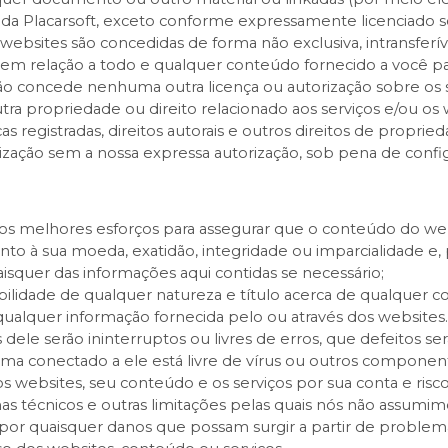
o da Placarsoft, exceto conforme expressamente licenciado s
 websites são concedidas de forma não exclusiva, intransfer
m relação a todo e qualquer conteúdo fornecido a você pa
não concede nenhuma outra licença ou autorização sobre os s
tra propriedade ou direito relacionado aos serviços e/ou os 
s registradas, direitos autorais e outros direitos de proprie
ização sem a nossa expressa autorização, sob pena de configura
 melhores esforços para assegurar que o conteúdo do webs
 quanto à sua moeda, exatidão, integridade ou imparcialidade 
isquer das informações aqui contidas se necessário;
ilidade de qualquer natureza e título acerca de qualquer 
ualquer informação fornecida pelo ou através dos websites.
dele serão ininterruptos ou livres de erros, que defeitos se
ema conectado a ele está livre de vírus ou outros componen
 websites, seu conteúdo e os serviços por sua conta e risc
s técnicos e outras limitações pelas quais nós não assum
or quaisquer danos que possam surgir a partir de problemas