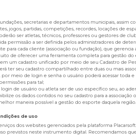
s fundações, secretarias e departamentos municipais, assim c
s, jogos, partidas, competições, recordes, locações de espa
oderão ser atletas, técnicos, professores ou gestores de club
ida permissão a ser definida pelos administradores de dete
ite para cada cliente (associação ou fundação), que gerencia
tuito de oferecer uma ferramenta completa para gestão do 
em um cadastro unificado por meio de seu Cadastro de Pess
derá ter seu cadastro compartilhado entre duas ou mais as
, por meio de login e senha o usuário poderá acessar toda e
permissões para tal;
 login de usuário ou atleta ser de uso específico seu, ao ad
ibilize os dados contidos no seu cadastro para a associação o
melhor maneira possível a gestão do esporte daquela região
ondições de uso
serviços dos websites gerenciados pela plataforma Placarsoft,
so previstos neste instrumento digital. Recomendamos que