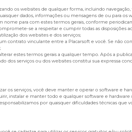
izando os websites de qualquer forma, incluindo navegação, 
uaisquer dados, informações ou mensagens de ou para os we
nome para com estes termos gerais, conforme periodicamen
 compromete-se a respeitar e cumprir todas as disposições a
tilização dos websites e dos serviços;
um contrato vinculante entre a Placarsoft e você. Se não co
;
 alterar estes termos gerais a qualquer tempo. Após a publi
ado dos serviços ou dos websites constitui sua expressa co
lizar os serviços, você deve manter e operar o software e har
irir, instalar e manter todo e qualquer software e hardware 
s responsabilizamos por quaisquer dificuldades técnicas que
você se cadastre para utilizar os serviços gratuitos e/ou solici