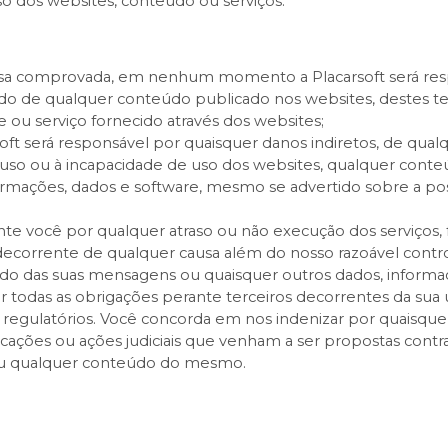
o dos websites, conteúdo ou serviços.
osa comprovada, em nenhum momento a Placarsoft será res
do de qualquer conteúdo publicado nos websites, destes ter
e ou serviço fornecido através dos websites;
t será responsável por quaisquer danos indiretos, de qualq
o uso ou à incapacidade de uso dos websites, qualquer cont
formações, dados e software, mesmo se advertido sobre a poss
e você por qualquer atraso ou não execução dos serviços, 
corrente de qualquer causa além do nosso razoável control
o das suas mensagens ou quaisquer outros dados, informaçõ
 todas as obrigações perante terceiros decorrentes da sua ut
vos regulatórios. Você concorda em nos indenizar por quaisqu
icações ou ações judiciais que venham a ser propostas cont
 ou qualquer conteúdo do mesmo.