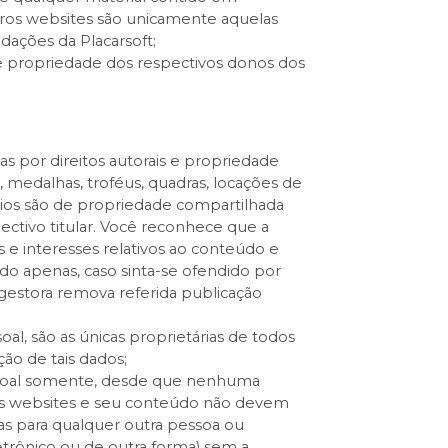
ros websites são unicamente aquelas
ações da Placarsoft;
 de propriedade dos respectivos donos dos
das por direitos autorais e propriedade
s, medalhas, troféus, quadras, locações de
rios são de propriedade compartilhada
ectivo titular. Você reconhece que a
s e interesses relativos ao conteúdo e
ndo apenas, caso sinta-se ofendido por
 gestora remova referida publicação
al, são as únicas proprietárias de todos
ão de tais dados;
essoal somente, desde que nenhuma
 nos websites e seu conteúdo não devem
das para qualquer outra pessoa ou
trônico ou de outra forma) sem a