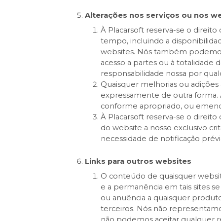
Alterações nos serviços ou nos w
À Placarsoft reserva-se o direit
tempo, incluindo a disponibilida
websites. Nós também podemos im
acesso a partes ou à totalidade 
responsabilidade nossa por qual
Quaisquer melhorias ou adições a
expressamente de outra forma. A 
conforme apropriado, ou emenda
À Placarsoft reserva-se o direit
do website a nosso exclusivo cr
necessidade de notificação prévi
Links para outros websites
O conteúdo de quaisquer website
e a permanência em tais sites se
ou anuência a quaisquer produtos
terceiros. Nós não representamo
não podemos aceitar qualquer re