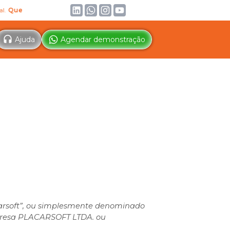
o ler!
IA
Conheça a IA gratuita para Secretários de Esporte. Trei
Ajuda
Agendar demonstração
carsoft”, ou simplesmente denominado
empresa PLACARSOFT LTDA. ou