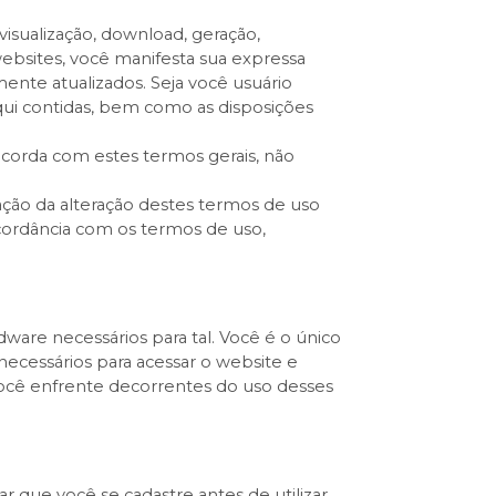
visualização, download, geração,
bsites, você manifesta sua expressa
te atualizados. Seja você usuário
qui contidas, bem como as disposições
ncorda com estes termos gerais, não
cação da alteração destes termos de uso
ncordância com os termos de uso,
dware necessários para tal. Você é o único
necessários para acessar o website e
 você enfrente decorrentes do uso desses
tar que você se cadastre antes de utilizar