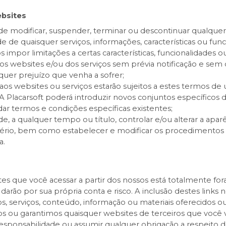
ebsites
o de modificar, suspender, terminar ou descontinuar qualque
de de quaisquer serviços, informações, características ou fun
por limitações a certas características, funcionalidades ou
dos websites e/ou dos serviços sem prévia notificação e se
quer prejuízo que venha a sofrer;
os websites ou serviços estarão sujeitos a estes termos de u
Placarsoft poderá introduzir novos conjuntos específicos de
r termos e condições específicas existentes;
o de, a qualquer tempo ou título, controlar e/ou alterar a a
itério, bem como estabelecer e modificar os procedimentos
a.
s que você acessar a partir dos nossos está totalmente for
 darão por sua própria conta e risco. A inclusão destes link
, serviços, conteúdo, informação ou materiais oferecidos ou
s ou garantimos quaisquer websites de terceiros que você v
sponsabilidade ou assumir qualquer obrigação a respeito 