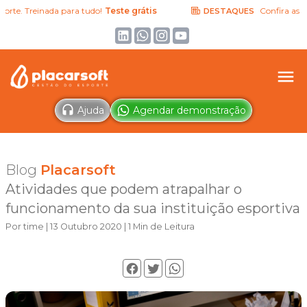
te. Treinada para tudo!
Teste grátis
Confira as últi
DESTAQUES
Ajuda
Agendar demonstração
Blog
Placarsoft
Atividades que podem atrapalhar o
funcionamento da sua instituição esportiva
Por time | 13 Outubro 2020 | 1 Min de Leitura