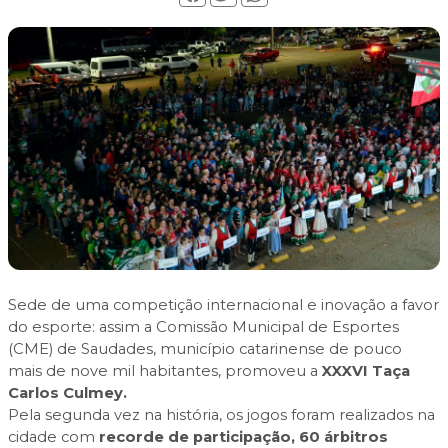
Sede de uma competição internacional e inovação a favor
do esporte: assim a
Comissão Municipal de Esportes
(CME) de Saudades
, município catarinense de pouco
mais de nove mil habitantes, promoveu a
XXXVI Taça
Carlos Culmey.
Pela segunda vez na história, os jogos foram realizados na
cidade com
recorde de participação, 60 árbitros