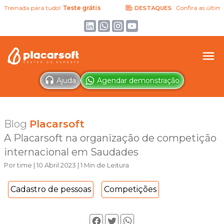
einada para tudo!
Teste grátis
Confira as últimas no
DESTAQUES
Ajuda
Agendar demonstração
Blog
Placarsoft
A Placarsoft na organização de competição
internacional em Saudades
Por time | 10 Abril 2023 | 1 Min de Leitura
Cadastro de pessoas
Competições