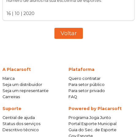
número de alunos na sua escolinha de esportes.
16
|
10
|
2020
Voltar
A Placarsoft
Plataforma
Marca
Quero contratar
Seja um distribuidor
Para setor público
Seja um representante
Para setor privado
Carreiras
FAQ
Suporte
Powered by Placarsoft
Central de ajuda
Programa Joga Junto
Status dos serviços
Portal Esporte Municipal
Descritivo técnico
Guia do Sec. de Esporte
Gov Esporte