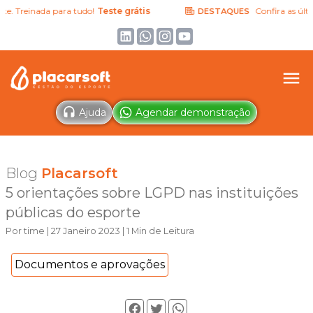
Treinada para tudo!
Teste grátis
Confira as últimas 
DESTAQUES
Ajuda
Agendar demonstração
Blog
Placarsoft
5 orientações sobre LGPD nas instituições
públicas do esporte
Por time | 27 Janeiro 2023 | 1 Min de Leitura
Documentos e aprovações