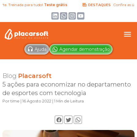
 Treinada para tudo!
Teste grátis
Confira as últimas
DESTAQUES
Ajuda
Agendar demonstração
Blog
Placarsoft
5 ações para economizar no departamento
de esportes com tecnologia
Por time | 16 Agosto 2022 | 1 Min de Leitura